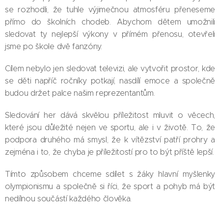
se rozhodli, že tuhle výjimečnou atmosféru přeneseme
přímo do školních chodeb. Abychom dětem umožnili
sledovat ty nejlepší výkony v přímém přenosu, otevřeli
jsme po škole dvě fanzóny.
Cílem nebylo jen sledovat televizi, ale vytvořit prostor, kde
se děti napříč ročníky potkají, nasdílí emoce a společně
budou držet palce našim reprezentantům.
Sledování her dává skvělou příležitost mluvit o věcech,
které jsou důležité nejen ve sportu, ale i v životě. To, že
podpora druhého má smysl, že k vítězství patří prohry a
zejména i to, že chyba je příležitostí pro to být příště lepší.
Tímto způsobem chceme sdílet s žáky hlavní myšlenky
olympionismu a společně si říci, že sport a pohyb má být
nedílnou součástí každého člověka.