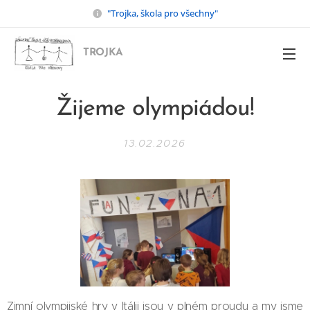
"Trojka, škola pro všechny"
TROJKA
Žijeme olympiádou!
13.02.2026
Zimní olympijské hry v Itálii jsou v plném proudu a my jsme