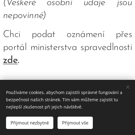
(Veškeré osobní údaje jsou
nepovinné)
Chci podat oznámení přes
portál ministerstva spravedlnosti
zde
.
Používáme cookies, abychom zajistili správné fungování a
bezpečnost našich stránek. Tím vám můžeme zajistit tu
Základní škola, Jičín, Poděbradova 18
nejlepší zkušenost při jejich návštěvě.
2023©ZOo
Všechna práva vyhrazena.
Přijmout nezbytné
Přijmout vše
Vytvořeno službou
Webnode
Cookies