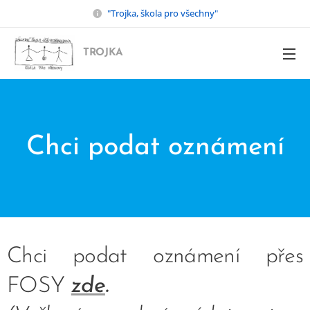
"Trojka, škola pro všechny"
TROJKA
Chci podat oznámení
Chci podat oznámení přes
FOSY
zde
.