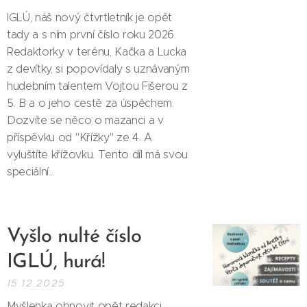
IGLÚ, náš nový čtvrtletník je opět
tady a s ním první číslo roku 2026.
Redaktorky v terénu, Kačka a Lucka
z devítky, si popovídaly s uznávaným
hudebním talentem Vojtou Fišerou z
5. B a o jeho cestě za úspěchem.
Dozvíte se něco o mazanci a v
příspěvku od "Křížky" ze 4. A
vyluštíte křížovku. Tento díl má svou
speciální...
Vyšlo nulté číslo
IGLÚ, hurá!
15.12.2025
Myšlenka obnovit opět redakci