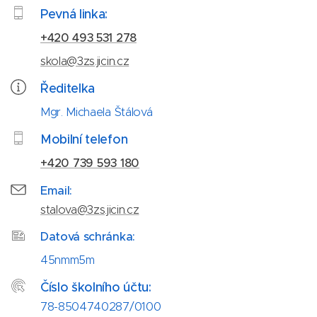
Pevná linka:
+420 493 531 278
skola@3zs.jicin.cz
Ředitelka
Mgr. Michaela Štálová
Mobilní telefon
+420 739 593 180
Email:
stalova@3zs.jicin.cz
D
atová schránka:
45nmm5m
Číslo školního účtu:
78-8504740287/0100