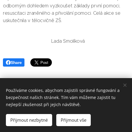
odborným dohledem vyzkoušet základy první pomoci,
resuscitaci zraněného a přivolání pomoci. Celá akce se
uskutečnila v tělocvičně ZŠ.
Lada Smolíková
Share
Používáme cookies, abychom zajistili správné fungování a
bezpečnost našich stránek. Tím vám můžeme zajistit tu
Základní škola, Jičín, Poděbradova 18
nejlepší zkušenost při jejich návštěvě.
2023©ZOo
Všechna práva vyhrazena.
Přijmout nezbytné
Přijmout vše
Vytvořeno službou
Webnode
Cookies