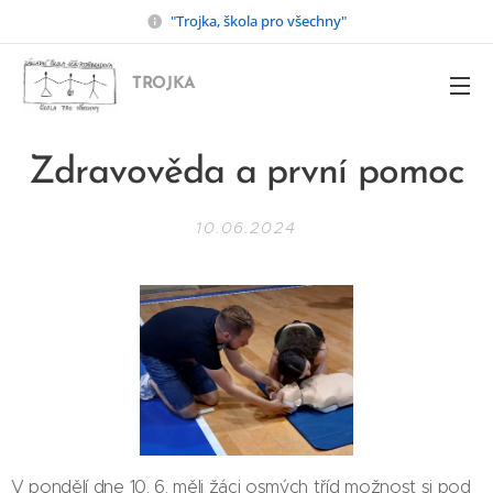
"Trojka, škola pro všechny"
TROJKA
Zdravověda a první pomoc
10.06.2024
V pondělí dne 10. 6. měli žáci osmých tříd možnost si pod