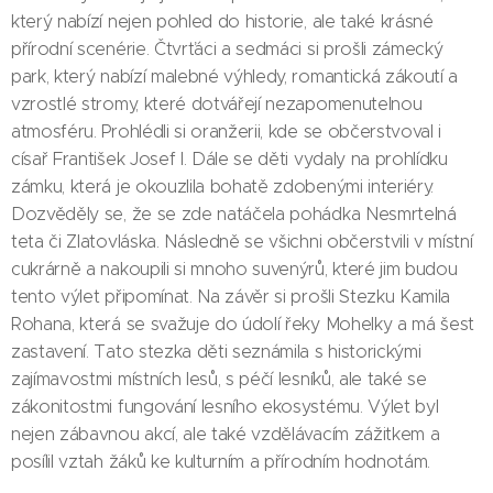
který nabízí nejen pohled do historie, ale také krásné
přírodní scenérie. Čtvrťáci a sedmáci si prošli zámecký
park, který nabízí malebné výhledy, romantická zákoutí a
vzrostlé stromy, které dotvářejí nezapomenutelnou
atmosféru. Prohlédli si oranžerii, kde se občerstvoval i
císař František Josef I. Dále se děti vydaly na prohlídku
zámku, která je okouzlila bohatě zdobenými interiéry.
Dozvěděly se, že se zde natáčela pohádka Nesmrtelná
teta či Zlatovláska. Následně se všichni občerstvili v místní
cukrárně a nakoupili si mnoho suvenýrů, které jim budou
tento výlet připomínat. Na závěr si prošli Stezku Kamila
Rohana, která se svažuje do údolí řeky Mohelky a má šest
zastavení. Tato stezka děti seznámila s historickými
zajímavostmi místních lesů, s péčí lesníků, ale také se
zákonitostmi fungování lesního ekosystému. Výlet byl
nejen zábavnou akcí, ale také vzdělávacím zážitkem a
posílil vztah žáků ke kulturním a přírodním hodnotám.