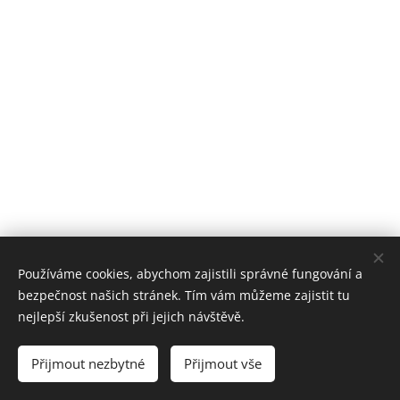
Používáme cookies, abychom zajistili správné fungování a
bezpečnost našich stránek. Tím vám můžeme zajistit tu
Základní škola, Jičín, Poděbradova 18
nejlepší zkušenost při jejich návštěvě.
2023©ZOo
Všechna práva vyhrazena.
Přijmout nezbytné
Přijmout vše
Vytvořeno službou
Webnode
Cookies