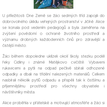
U příležitosti Dne Země se žáci sedmých tříd zapojili do
dobrovolného úklidu veřejných prostranství v Jičíně. Akce
se konala pod vedením pedagogů a byla zaměřena na
zvýšení povědomí o ochraně životního prostředí a
významu drobných každodenních činů pro zdravější a
čistější město.
Žáci během dopoledne uklízeli okolí školy, stezku podél
řeky Cidliny i známé Matějkovo cvičiště. Vybaveni
rukavicemi a pytli na odpad pečlivě sbírali odhozené
odpadky a dbali na třídění nalezených materiálů. Celkem
nasbírali několik pytlů odpadu a přispěli tak k čistšímu a
příjemnějšímu prostředí pro všechny obyvatele i
návštěvníky města.
Akce proběhla v přátelské a motivující atmosféře a žáci si