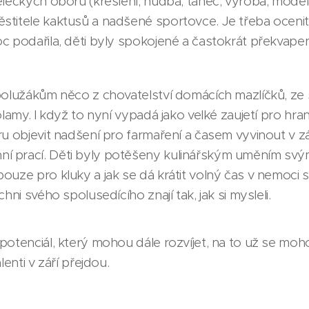
ěleckých oborů (kreslení, hudba, tanec, výroba, model
stitele kaktusů a nadšené sportovce. Je třeba oceni
c podařila, děti byly spokojené a častokrát překvapen
polužákům něco z chovatelství domácích mazlíčků, ze 
olamy. I když to nyní vypadá jako velké zaujetí pro hr
ru objevit nadšení pro farmaření a časem vyvinout v zá
prací. Děti byly potěšeny kulinářským uměním svým vr
ouze pro kluky a jak se dá krátit volný čas v nemoci 
hni svého spolusedícího znají tak, jak si mysleli.
potenciál, který mohou dále rozvíjet, na to už se mo
lenti v září přejdou.