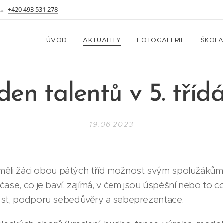
+420 493 531 278
ÚVOD
AKTUALITY
FOTOGALERIE
ŠKOL
den talentů v 5. tříd
19.06.2023
. měli žáci obou pátých tříd možnost svým spolužáků
ase, co je baví, zajímá, v čem jsou úspěšní nebo to co 
ost, podporu sebedůvěry a sebeprezentace.