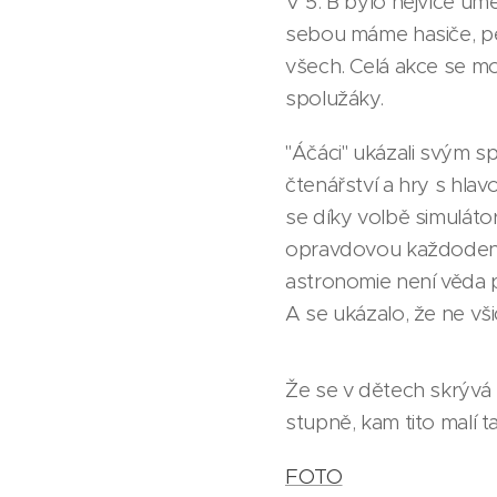
V 5. B bylo nejvíce um
sebou máme hasiče, pě
všech. Celá akce se mo
spolužáky.
"Áčáci" ukázali svým s
čtenářství a hry s hlav
se díky volbě simuláto
opravdovou každodenní 
astronomie není věda p
A se ukázalo, že ne všic
Že se v dětech skrývá 
stupně, kam tito malí ta
FOTO