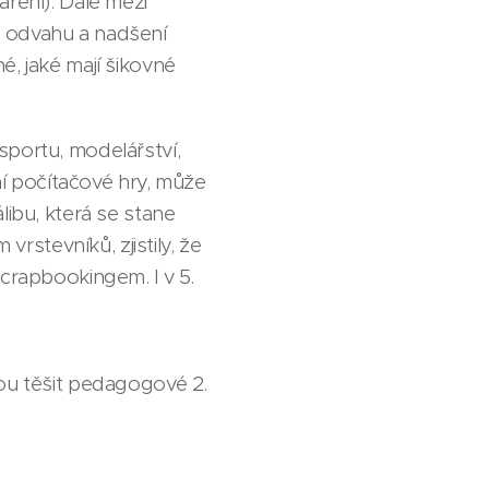
aření). Dále mezi
t odvahu a nadšení
é, jaké mají šikovné
sportu, modelářství,
aní počítačové hry, může
libu, která se stane
stevníků, zjistily, že
scrapbookingem. I v 5.
hou těšit pedagogové 2.