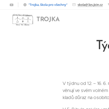
"Trojka, škola pro všechny"
skola@3zs.jicin.cz
TROJKA
Tý
V týdnu od 12. – 16. 6
věnují ve svém volném č
kladů důraz na osobit