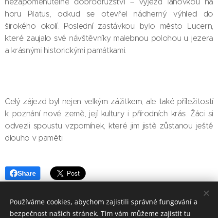
nezapomenutelné dobrodružství – výjezd lanovkou na
horu Pilatus, odkud se otevřel nádherný výhled do
širokého okolí. Poslední zastávkou bylo město Lucern,
které zaujalo své návštěvníky malebnou polohou u jezera
a krásnými historickými památkami.
Celý zájezd byl nejen velkým zážitkem, ale také příležitostí
k poznání nové země, její kultury i přírodních krás. Žáci si
odvezli spoustu vzpomínek, které jim jistě zůstanou ještě
dlouho v paměti.
Share
Používáme cookies, abychom zajistili správné fungování a
bezpečnost našich stránek. Tím vám můžeme zajistit tu