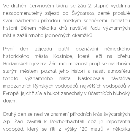
Ve druhém červnovém týdnu se žáci 2. stupně vydali na
nezapomenutelný zájezd do Švýcarska, země proslulé
svou nádhernou přírodou, horskými scenériemi i bohatou
historií. Během několika dnů navštívili řadu významných
míst a zažili mnoho jedinečných okamžiků.
První den zájezdu patřil poznávání německého
historického města Kostnice, které leží na břehu
Bodamského jezera. Žáci měli možnost projít se malebným
starým městem, poznat jeho historii a nasát atmosféru
tohoto významného místa. Následovala návštěva
impozantních Rýnských vodopádů, největších vodopádů v
Evropě, jejichž síla a hukot zanechaly v účastnících hluboký
dojem.
Druhý den se nesl ve znamení přírodních krás švýcarských
Alp. Žáci zavítali k Reichenbachfall, což je impozantní
vodopád, který se řítí z výšky 120 metrů v několika