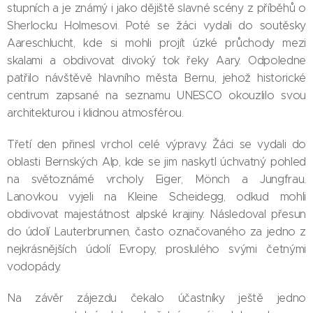
stupních a je známý i jako dějiště slavné scény z příběhů o
Sherlocku Holmesovi. Poté se žáci vydali do soutěsky
Aareschlucht, kde si mohli projít úzké průchody mezi
skalami a obdivovat divoký tok řeky Aary. Odpoledne
patřilo návštěvě hlavního města Bernu, jehož historické
centrum zapsané na seznamu UNESCO okouzlilo svou
architekturou i klidnou atmosférou.
Třetí den přinesl vrchol celé výpravy. Žáci se vydali do
oblasti Bernských Alp, kde se jim naskytl úchvatný pohled
na světoznámé vrcholy Eiger, Mönch a Jungfrau.
Lanovkou vyjeli na Kleine Scheidegg, odkud mohli
obdivovat majestátnost alpské krajiny. Následoval přesun
do údolí Lauterbrunnen, často označovaného za jedno z
nejkrásnějších údolí Evropy, proslulého svými četnými
vodopády.
Na závěr zájezdu čekalo účastníky ještě jedno