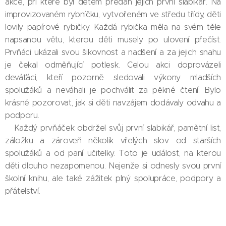
akce, při které byl dětem předán jejich první slabikář. Na
improvizovaném rybníčku, vytvořeném ve středu třídy, děti
lovily papírové rybičky. Každá rybička měla na svém těle
napsanou větu, kterou děti musely po ulovení přečíst.
Prvňáci ukázali svou šikovnost a nadšení a za jejich snahu
je čekal odměňující potlesk. Celou akci doprovázeli
deváťáci, kteří pozorně sledovali výkony mladších
spolužáků a neváhali je pochválit za pěkné čtení. Bylo
krásné pozorovat, jak si děti navzájem dodávaly odvahu a
podporu.
Každý prvňáček obdržel svůj první slabikář, pamětní list,
záložku a zároveň několik vřelých slov od starších
spolužáků a od paní učitelky. Toto je událost, na kterou
děti dlouho nezapomenou. Nejenže si odnesly svou první
školní knihu, ale také zážitek plný spolupráce, podpory a
přátelství.