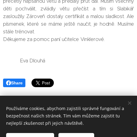
přečetly napsanou větu a předaly prut dál. Musím všechny
děti pochválit, zvládly větu přečíst a tím si Slabikář
zasloužily. Zároveň dostaly certifikát a malou sladkost. Ale
písmenek, které se máme ještě naučit, je hodně. Musíme
stále trénovat.
Děkujeme za pomoc paní učitelce Vinklerové.
Eva Dlouhá
Share
Používáme cookies, abychom zajistili správné fungování a
bezpečnost našich stránek. Tím vám můžeme zajistit tu
Základní škola, Jičín, Poděbradova 18
nejlepší zkušenost při jejich návštěvě.
2023©ZOo
Všechna práva vyhrazena.