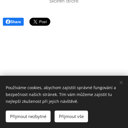
školním dvoře
Share
Používáme cookies, abychom zajistili správné fungování a
bezpečnost našich stránek. Tím vám můžeme zajistit tu
Základní škola, Jičín, Poděbradova 18
nejlepší zkušenost při jejich návštěvě.
2023©ZOo
Všechna práva vyhrazena.
Přijmout nezbytné
Přijmout vše
Vytvořeno službou
Webnode
Cookies