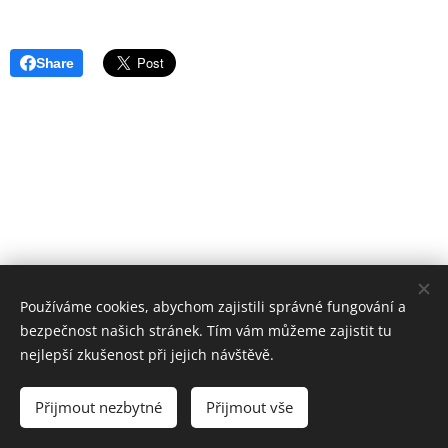
Share
Používáme cookies, abychom zajistili správné fungování a
bezpečnost našich stránek. Tím vám můžeme zajistit tu
Základní škola, Jičín, Poděbradova 18
nejlepší zkušenost při jejich návštěvě.
2023©ZOo
Všechna práva vyhrazena.
Přijmout nezbytné
Přijmout vše
Vytvořeno službou
Webnode
Cookies