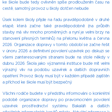
ke škole bude tedy ovlivněn spíše prodloužením času na
cestě, samotný provoz u školy dotčen nebude.
Úsek kolem školy přijde na řadu pravděpodobně v druhé
etapě, která začne také pravděpodobně (na průběh
stavby má vliv mnoho proměnných a nyní je velmi brzy na
stanovení přesných termínů) na přelomu května a června
2026. Organizace dopravy v tomto období se začne řešit
v únoru 2026 a definitivní povolení uzavírek po diskuzi se
všemi zainteresovanými stranami bude na stole někdy v
dubnu 2026. Škola jako významná instituce bude mít velmi
výrazný vliv na podobu uzavírek a dalších dopravních
opatření. Provoz školy musí být v každém případě zajištěn
a příchod ke škole musí být bezpečný.
Všichni rodiče budete v předstihu informováni o konkrétní
podobě organizace dopravy po pravomocném povolení
uzavírek prostřednictví systému Bakaláři a dalších