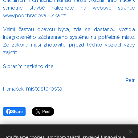
oficiálních informačních kanálů města. Aktuální informace k
samotné stavbě naleznete na webové stránce
www.podebradova-ruska.cz.
Velmi častou obavou bývá, zda se dostanou vozidla
Integrovaného záchranného systému na potřebné místo.
Ze zákona musí zhotovitel příjezd těchto vozidel vždy
zajistit.
S přáním hezkého dne
Petr
místostarosta
Hamáček,
Share
Používáme cookies, abychom zajistili správné fungování a