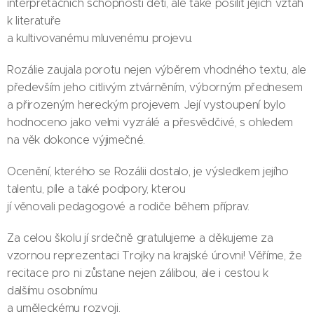
interpretačních schopností dětí, ale také posílit jejich vztah
k literatuře
a kultivovanému mluvenému projevu.
Rozálie zaujala porotu nejen výběrem vhodného textu, ale
především jeho citlivým ztvárněním, výborným přednesem
a přirozeným hereckým projevem. Její vystoupení bylo
hodnoceno jako velmi vyzrálé a přesvědčivé, s ohledem
na věk dokonce výjimečné.
Ocenění, kterého se Rozálii dostalo, je výsledkem jejího
talentu, píle a také podpory, kterou
jí věnovali pedagogové a rodiče během příprav.
Za celou školu jí srdečně gratulujeme a děkujeme za
vzornou reprezentaci Trojky na krajské úrovni! Věříme, že
recitace pro ni zůstane nejen zálibou, ale i cestou k
dalšímu osobnímu
a uměleckému rozvoji.