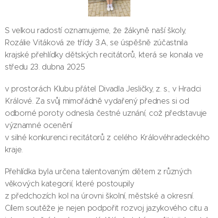
S velkou radostí oznamujeme, že žákyně naší školy,
Rozálie Vitáková ze třídy 3.A, se úspěšně zúčastnila
krajské přehlídky dětských recitátorů, která se konala ve
středu 23. dubna 2025
v prostorách Klubu přátel Divadla Jesličky, z. s., v Hradci
Králové. Za svůj mimořádně vydařený přednes si od
odborné poroty odnesla čestné uznání, což představuje
významné ocenění
v silné konkurenci recitátorů z celého Královéhradeckého
kraje.
Přehlídka byla určena talentovaným dětem z různých
věkových kategorií, které postoupily
z předchozích kol na úrovni školní, městské a okresní.
Cílem soutěže je nejen podpořit rozvoj jazykového citu a