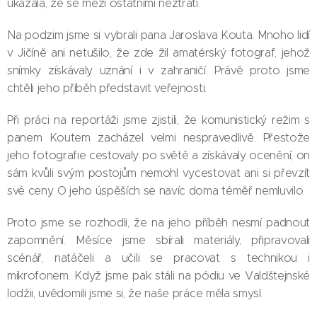
ukázala, že se mezi ostatními neztratí.
Na podzim jsme si vybrali pana Jaroslava Kouta. Mnoho lidí
v Jičíně ani netušilo, že zde žil amatérský fotograf, jehož
snímky získávaly uznání i v zahraničí. Právě proto jsme
chtěli jeho příběh představit veřejnosti.
Při práci na reportáži jsme zjistili, že komunistický režim s
panem Koutem zacházel velmi nespravedlivě. Přestože
jeho fotografie cestovaly po světě a získávaly ocenění, on
sám kvůli svým postojům nemohl vycestovat ani si převzít
své ceny. O jeho úspěších se navíc doma téměř nemluvilo.
Proto jsme se rozhodli, že na jeho příběh nesmí padnout
zapomnění. Měsíce jsme sbírali materiály, připravovali
scénář, natáčeli a učili se pracovat s technikou i
mikrofonem. Když jsme pak stáli na pódiu ve Valdštejnské
lodžii, uvědomili jsme si, že naše práce měla smysl.