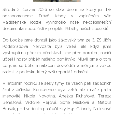
Středa 3. června 2026 se stala dnem, na který jen tak
nezapomeneme. Právě tehdy v zaplněném sále
Valdštejnské lodžie vyvrcholilo naše několikaměsíční
dokumentaristické úsilí v projektu Příběhy našich sousedů.
Do Lodžie jsme dorazili jako žákovský tým ze 3. ZŠ Jičín,
Poděbradova. Nervozita byla veliká, ale když jsme
vystoupili na pódium, představili jsme před porotou, rodiči,
učiteli i hosty příběh našeho pamětníka. Mluvili jsme o tom,
co jsme se během natáčení dozvěděli, a měli jsme velkou
radost z potlesku, který naši reportáž odměnil.
V letošním ročníku se sešly týmy ze všech pěti základních
škol z Jičínska. Konkurence byla velká, ale i naše parta,
jmenovitě Nikola Novotná, Anežka Pluhařová, Tereza
Benešová, Viktorie Hejlová, Sofie Hásková a Matouš
Brusák, pod vedením paní učitelky Mgr. Gabriely Paulusové