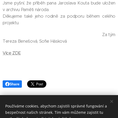
Jsme pyšní, že příběh pana Jaroslava Kouta bude uložen
v archivu Paměti národa.
Děkujeme také jeho rodině za podporu během celého
projektu.
Za tým
Tereza Benešová, Sofie Hásková
Více ZDE
Share
Používáme cookies, abychom zajistili správné fungování a
bezpečnost našich stránek. Tím vám můžeme zajistit tu
Základní škola, Jičín, Poděbradova 18