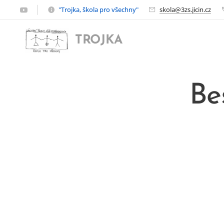
"Trojka, škola pro všechny"
skola@3zs.jicin.cz
TROJKA
Be