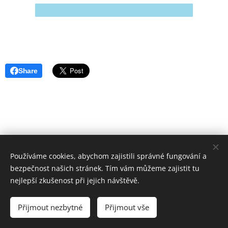
Share
Používáme cookies, abychom zajistili správné fungování a
bezpečnost našich stránek. Tím vám můžeme zajistit tu
Základní škola, Jičín, Poděbradova 18
nejlepší zkušenost při jejich návštěvě.
2023©ZOo
Všechna práva vyhrazena.
Přijmout nezbytné
Přijmout vše
Vytvořeno službou
Webnode
Cookies