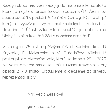
Každý rok se naši žáci zapojují do matematické soutěže,
která je nejstarší předmětovou soutěží v ČR. Žáci mezi
sebou soutěží v počítání, řešení různých logických úloh, při
kterých využívají svých matematických znalostí a
dovedností. Účast žáků v této soutěži je dobrovolná.
Úlohy školního kola řeší žáci v domácím prostředí.
V kategorii Z5 byli úspěšnými řešiteli školního kola D.
Krykorka, D. Makarenko a V. Ouředníček. Všichni tři
postoupili do okresního kola, které se konalo 29. 1. 2025.
Na velmi pěkném místě se umístil Daniel Krykorka, který
obsadil 2. - 3. místo. Gratulujeme a děkujeme za skvělou
reprezentaci školy.
Mgr. Petra Zelfelová
garant soutěže