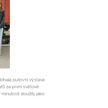
obíhala putovní výstava
ářů za první světové
inulosti sloužily jako