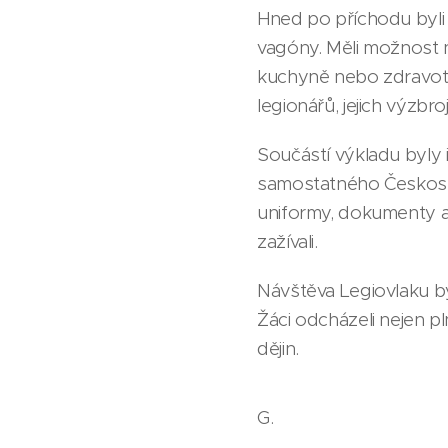
Hned po příchodu byli ž
vagóny. Měli možnost 
kuchyně nebo zdravot
legionářů, jejich výzbro
Součástí výkladu byly i
samostatného Českosl
uniformy, dokumenty a 
zažívali.
Návštěva Legiovlaku b
Žáci odcházeli nejen p
dějin.
G.