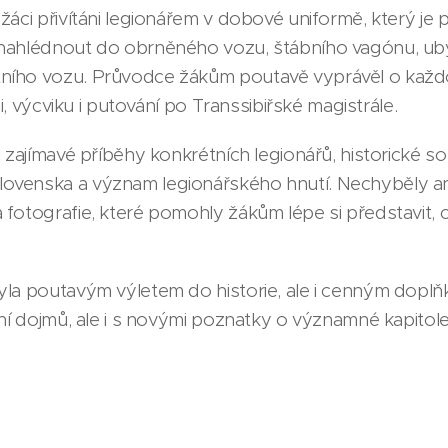
áci přivítáni legionářem v dobové uniformě, který je p
nahlédnout do obrněného vozu, štábního vagónu, uby
ního vozu. Průvodce žákům poutavě vyprávěl o každ
ji, výcviku i putování po Transsibiřské magistrále.
 zajímavé příběhy konkrétních legionářů, historické so
ovenska a význam legionářského hnutí. Nechyběly a
fotografie, které pomohly žákům lépe si představit, 
yla poutavým výletem do historie, ale i cenným doplň
lní dojmů, ale i s novými poznatky o významné kapitol