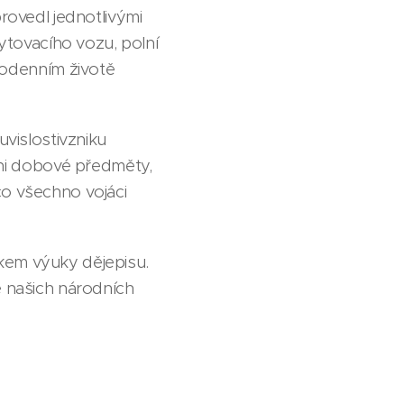
rovedl jednotlivými
tovacího vozu, polní
odenním životě
uvislostivzniku
ni dobové předměty,
co všechno vojáci
kem výuky dějepisu.
e našich národních