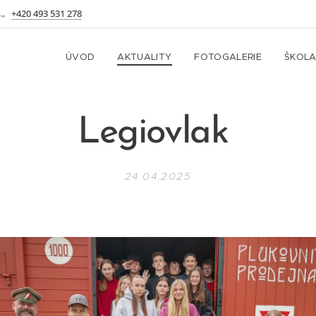
+420 493 531 278
ÚVOD
AKTUALITY
FOTOGALERIE
ŠKOL
Legiovlak
24.04.2025