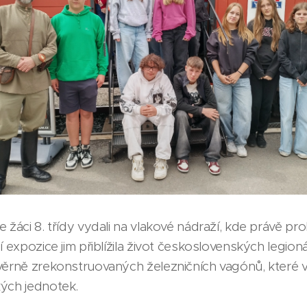
 žáci 8. třídy vydali na vlakové nádraží, kde právě pr
í expozice jim přiblížila život československých legion
věrně zrekonstruovaných železničních vagónů, které v m
kých jednotek.