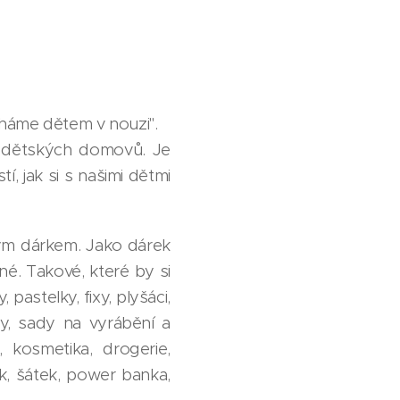
áháme dětem v nouzi".
 dětských domovů. Je
í, jak si s našimi dětmi
ým dárkem. Jako dárek
. Takové, které by si
pastelky, fixy, plyšáci,
lky, sady na vyrábění a
, kosmetika, drogerie,
ík, šátek, power banka,