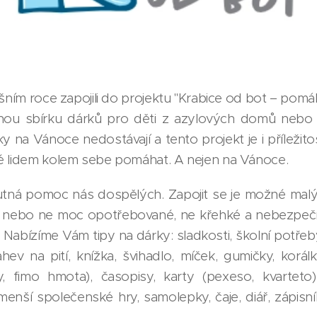
ošním roce zapojili do projektu "Krabice od bot – pom
nou sbírku dárků pro děti z azylových domů nebo
 na Vánoce nedostávají a tento projekt je i příležitost
é lidem kolem sebe pomáhat. A nejen na Vánoce.
nutná pomoc nás dospělých. Zapojit se je možné mal
é nebo ne moc opotřebované, ne křehké a nebezpečné
 Nabízíme Vám tipy na dárky: sladkosti, školní potřeby, 
ahev na pití, knížka, švihadlo, míček, gumičky, korá
y, fimo hmota), časopisy, karty (pexeso, kvarteto)
menší společenské hry, samolepky, čaje, diář, zápisn