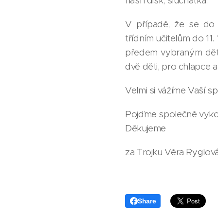
flash disk, sluchátka.
V případě, že se do 
třídním učitelům do 11.
předem vybraným dětem
dvě děti, pro chlapce a
Velmi si vážíme Vaší s
Pojďme společně vykou
Děkujeme
za Trojku Věra Ryglová, 
Share