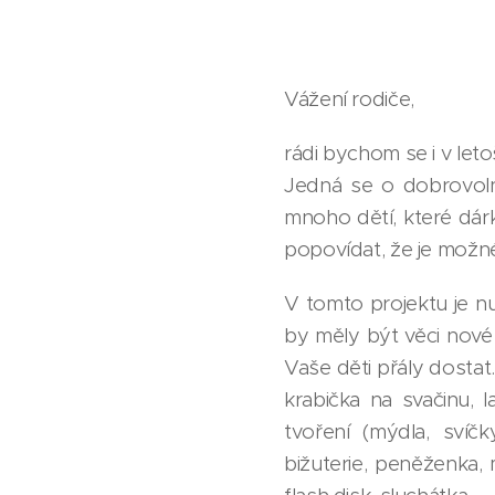
Vážení rodiče,
rádi bychom se i v let
Jedná se o dobrovol
mnoho dětí, které dárky
popovídat, že je možn
V tomto projektu je 
by měly být věci nov
Vaše děti přály dostat.
krabička na svačinu, l
tvoření (mýdla, svíčk
bižuterie, peněženka, 