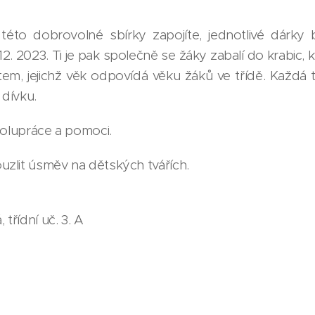
této dobrovolné sbírky zapojíte, jednotlivé dárk
 12. 2023. Ti je pak společně se žáky zabalí do krabic,
, jejichž věk odpovídá věku žáků ve třídě. Každá tř
 dívku.
polupráce a pomoci.
zlit úsměv na dětských tvářích.
třídní uč. 3. A