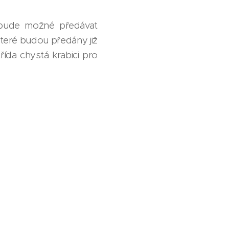
y bude možné předávat
 které budou předány již
ída chystá krabici pro