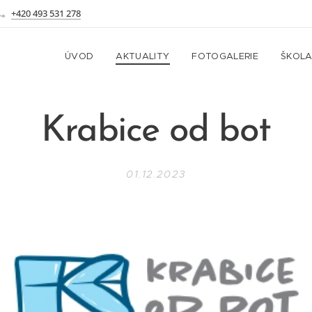
+420 493 531 278
ÚVOD
AKTUALITY
FOTOGALERIE
ŠKOL
Krabice od bot
01.12.2023