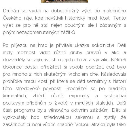
Druháci se vydali na dobrodružný výlet do malebného
Českého ráje, kde navštívili historický hrad Kost. Tento
výlet se pro ně stal nejen poučným, ale i zábavným a
plným nezapomenutelných zážitků.
Po příjezdu na hrad je přivítala ukázka sokolnictví. Děti
měly možnost vidět různé druhy dravců v akci a
dozvěděly se zajímavosti o jejich chovu a výcviku. Někteří
dokonce dostali příležitost si sokola podržet, což bylo
pro mnoho z nich skutečným vrcholem dne. Následovala
prohlídka hradu Kost, při které se děti seznámily s historií
této středověké pevnosti. Procházeli se po hradních
komnatách, zhlédli různé exponáty a naslouchali
poutavým příběhům o životě v minulých staletích. Další
část programu byla věnována aktivním zážitkům. Děti si
vyzkoušely hod středověkou sekerou a zjistily, že
zasáhnout cíl není vůbec snadné. Velkou atrakcí byla také