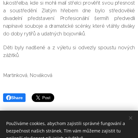
lukostřelba, kde si mohli malí střelci prověřit svou přesnost
a soustředění. Zlatým hřebem dne bylo středověké
divadelní představení. Profesionální šermíři předvedli
napínavé souboje a dramatické scénky, které vtáhly diváky
do doby rytířů a udatných bojovníků.
Děti byly nadšené a z výletu si odvezly spoustu nových
zážitků.
Martinková, Nováková
Share
Používáme cookies, abychom zajistili správné fungování a
bezpečnost našich stránek. Tím vám můžeme zajistit tu
Základní škola, Jičín, Poděbradova 18