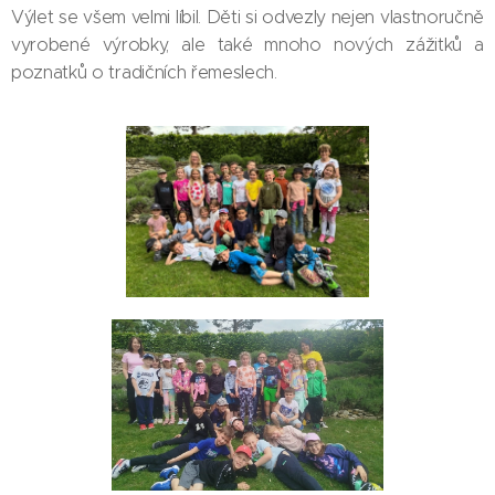
Výlet se všem velmi líbil. Děti si odvezly nejen vlastnoručně
vyrobené výrobky, ale také mnoho nových zážitků a
poznatků o tradičních řemeslech.