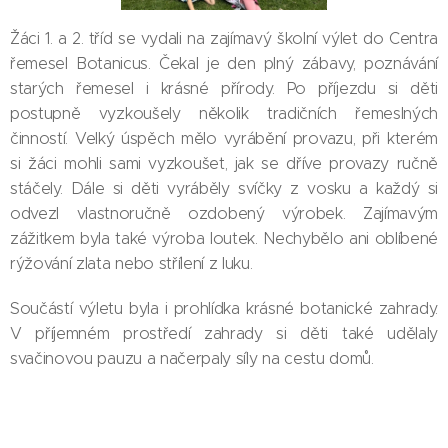
Žáci 1. a 2. tříd se vydali na zajímavý školní výlet do Centra
řemesel Botanicus. Čekal je den plný zábavy, poznávání
starých řemesel i krásné přírody. Po příjezdu si děti
postupně vyzkoušely několik tradičních řemeslných
činností. Velký úspěch mělo vyrábění provazu, při kterém
si žáci mohli sami vyzkoušet, jak se dříve provazy ručně
stáčely. Dále si děti vyráběly svíčky z vosku a každý si
odvezl vlastnoručně ozdobený výrobek. Zajímavým
zážitkem byla také výroba loutek. Nechybělo ani oblíbené
rýžování zlata nebo střílení z luku.
Součástí výletu byla i prohlídka krásné botanické zahrady.
V příjemném prostředí zahrady si děti také udělaly
svačinovou pauzu a načerpaly síly na cestu domů.