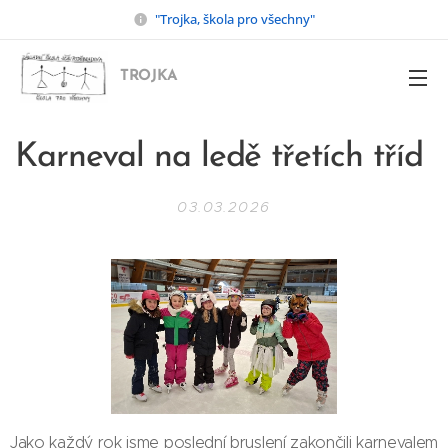
"Trojka, škola pro všechny"
TROJKA
Karneval na ledě třetích tříd
03.03.2026
Jako každý rok jsme poslední bruslení zakončili karnevalem