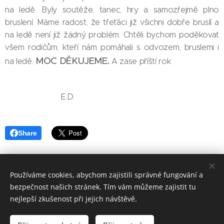
na ledě. Byly soutěže, tanec, hry a samozřejmě plno
bruslení. Máme radost, že třeťáci již všichni dobře bruslí a
na ledě není již žádný problém. Chtěli bychom poděkovat
všem rodičům, kteří nám pomáhali s odvozem, bruslemi i
MOC DĚKUJEME.
na ledě.
A zase příští rok.
E.D.
Share
Používáme cookies, abychom zajistili správné fungování a
bezpečnost našich stránek. Tím vám můžeme zajistit tu
Základní škola, Jičín, Poděbradova 18
nejlepší zkušenost při jejich návštěvě.
2023©ZOo
Všechna práva vyhrazena.