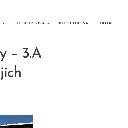
A
ŠKOLNÍ DRUŽINA
ŠKOLNÍ JÍDELNA
KONTAKT
y – 3.A
jích