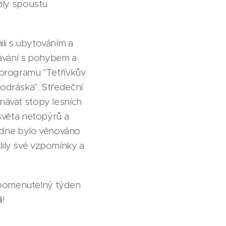
žily spoustu
ili s ubytováním a
ělávání s pohybem a
v programu "Tetřívkův
modráska". Středeční
znávat stopy lesních
 světa netopýrů a
edne bylo věnováno
lily své vzpomínky a
apomenutelný týden
i!