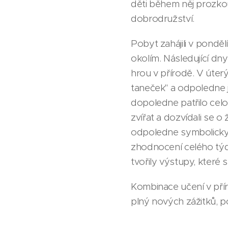
děti během něj prozkoum
dobrodružství.
Pobyt zahájili v pondě
okolím. Následující dn
hrou v přírodě. V úter
taneček" a odpoledne j
dopoledne patřilo celo
zvířat a dozvídali se o
odpoledne symbolicky 
zhodnocení celého týdn
tvořily výstupy, které s
Kombinace učení v pří
plný nových zážitků, po