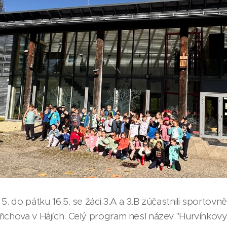
5. do pátku 16.5. se žáci 3.A a 3.B zúčastnili sportovn
ichova v Hájích. Celý program nesl název "Hurvínkovy