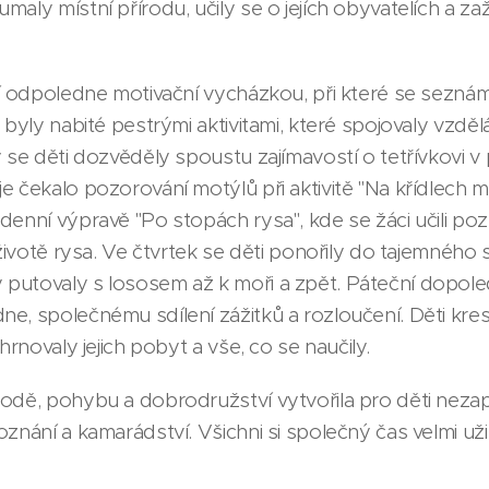
aly místní přírodu, učily se o jejích obyvatelích a za
lí odpoledne motivační vycházkou, při které se seznám
y byly nabité pestrými aktivitami, které spojovaly vzd
ý se děti dozvěděly spoustu zajímavostí o tetřívkovi 
e čekalo pozorování motýlů při aktivitě "Na křídlech 
denní výpravě "Po stopách rysa", kde se žáci učili po
 životě rysa. Ve čtvrtek se děti ponořily do tajemného
putovaly s lososem až k moři a zpět. Páteční dopol
e, společnému sdílení zážitků a rozloučení. Děti kres
hrnovaly jejich pobyt a vše, co se naučily.
rodě, pohybu a dobrodružství vytvořila pro děti nez
znání a kamarádství. Všichni si společný čas velmi užil