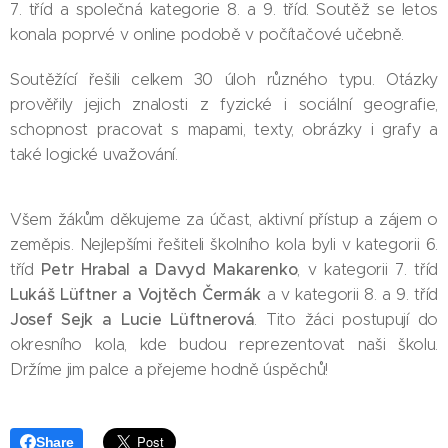
7. tříd a společná kategorie 8. a 9. tříd. Soutěž se letos
konala poprvé v online podobě v počítačové učebně.
Soutěžící řešili celkem 30 úloh různého typu. Otázky
prověřily jejich znalosti z fyzické i sociální geografie,
schopnost pracovat s mapami, texty, obrázky i grafy a
také logické uvažování.
Všem žákům děkujeme za účast, aktivní přístup a zájem o
zeměpis. Nejlepšími řešiteli školního kola byli v kategorii 6.
Petr Hrabal a Davyd Makarenko
tříd
, v kategorii 7. tříd
Lukáš Lüftner a Vojtěch Čermák
a v kategorii 8. a 9. tříd
Josef Sejk a Lucie Lüftnerová
. Tito žáci postupují do
okresního kola, kde budou reprezentovat naši školu.
Držíme jim palce a přejeme hodně úspěchů!
Share