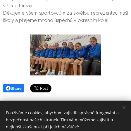
střelce turnaje.
Děkujeme všem sportovcům za skvělou reprezentaci naší
školy a přejeme mnoho úspěchů v okresním kole!
Share
Používáme cookies, abychom zajistili správné fungování a
bezpečnost našich stránek. Tím vám můžeme zajistit tu
Základní škola, Jičín, Poděbradova 18
nejlepší zkušenost při jejich návštěvě.