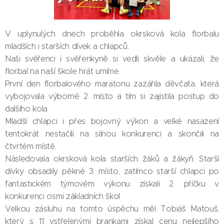
V uplynulých dnech proběhla okrsková kola florbalu
mladších i starších dívek a chlapců.
Naši svěřenci i svěřenkyně si vedli skvěle a ukázali, že
florbal na naší škole hrát umíme.
První den florbalového maratonu zazářila děvčata, která
vybojovala výborné 2. místo a tím si zajistila postup do
dalšího kola.
Mladší chlapci i přes bojovný výkon a velké nasazení
tentokrát nestačili na silnou konkurenci a skončili na
čtvrtém místě.
Následovala okrsková kola starších žáků a žákyň. Starší
dívky obsadily pěkné 3. místo, zatímco starší chlapci po
fantastickém týmovém výkonu získali 2. příčku v
konkurenci osmi základních škol.
Velkou zásluhu na tomto úspěchu měl Tobiáš Matouš,
který s 11 vstřelenými brankami získal cenu nejlepšího