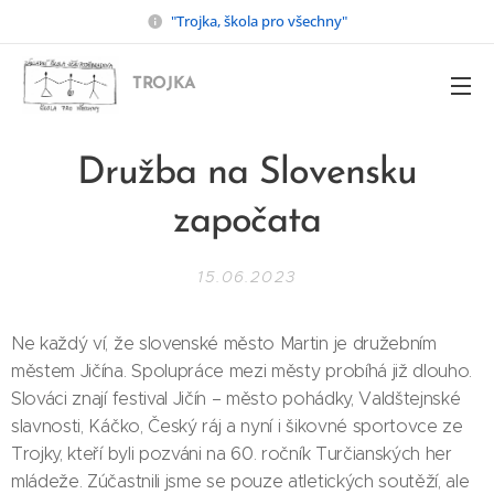
"Trojka, škola pro všechny"
TROJKA
Družba na Slovensku
započata
15.06.2023
Ne každý ví, že slovenské město Martin je družebním
městem Jičína. Spolupráce mezi městy probíhá již dlouho.
Slováci znají festival Jičín – město pohádky, Valdštejnské
slavnosti, Káčko, Český ráj a nyní i šikovné sportovce ze
Trojky, kteří byli pozváni na 60. ročník Turčianských her
mládeže. Zúčastnili jsme se pouze atletických soutěží, ale