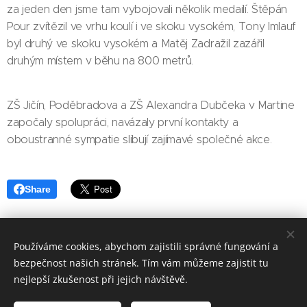
za jeden den jsme tam vybojovali několik medailí. Štěpán
Pour zvítězil ve vrhu koulí i ve skoku vysokém, Tony Imlauf
byl druhý ve skoku vysokém a Matěj Zadražil zazářil
druhým místem v běhu na 800 metrů.
ZŠ Jičín, Poděbradova a ZŠ Alexandra Dubčeka v Martine
započaly spolupráci, navázaly první kontakty a
oboustranné sympatie slibují zajímavé společné akce.
Share
Používáme cookies, abychom zajistili správné fungování a
bezpečnost našich stránek. Tím vám můžeme zajistit tu
Základní škola, Jičín, Poděbradova 18
nejlepší zkušenost při jejich návštěvě.
2023©ZOo
Všechna práva vyhrazena.