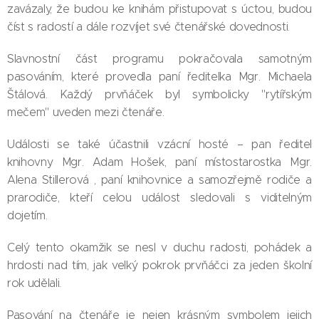
zavázaly, že budou ke knihám přistupovat s úctou, budou
číst s radostí a dále rozvíjet své čtenářské dovednosti.
Slavnostní část programu pokračovala samotným
pasováním, které provedla paní ředitelka Mgr. Michaela
Štálová. Každý prvňáček byl symbolicky "rytířským
mečem" uveden mezi čtenáře.
Události se také účastnili vzácní hosté – pan ředitel
knihovny Mgr. Adam Hošek, paní místostarostka Mgr.
Alena Stillerová , paní knihovnice a samozřejmě rodiče a
prarodiče, kteří celou událost sledovali s viditelným
dojetím.
Celý tento okamžik se nesl v duchu radosti, pohádek a
hrdosti nad tím, jak velký pokrok prvňáčci za jeden školní
rok udělali.
Pasování na čtenáře je nejen krásným symbolem jejich