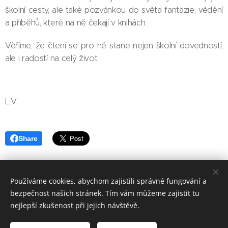
školní cesty, ale také pozvánkou do světa fantazie, vědění
a příběhů, které na ně čekají v knihách.
Věříme, že čtení se pro ně stane nejen školní dovedností,
ale i radostí na celý život.
L.V.
Share
Používáme cookies, abychom zajistili správné fungování a
bezpečnost našich stránek. Tím vám můžeme zajistit tu
Základní škola, Jičín, Poděbradova 18
nejlepší zkušenost při jejich návštěvě.
2023©ZOo
Všechna práva vyhrazena.