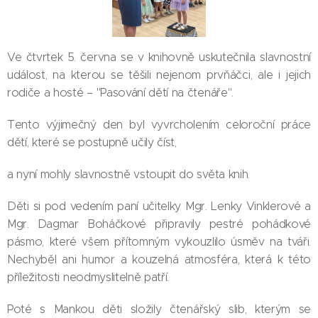
Ve čtvrtek 5. června se v knihovně uskutečnila slavnostní
událost, na kterou se těšili nejenom prvňáčci, ale i jejich
rodiče a hosté – "Pasování dětí na čtenáře".
Tento výjimečný den byl vyvrcholením celoroční práce
dětí, které se postupně učily číst,
a nyní mohly slavnostně vstoupit do světa knih.
Děti si pod vedením paní učitelky Mgr. Lenky Vinklerové a
Mgr. Dagmar Boháčkové připravily pestré pohádkové
pásmo, které všem přítomným vykouzlilo úsměv na tváři.
Nechyběl ani humor a kouzelná atmosféra, která k této
příležitosti neodmyslitelně patří.
Poté s Mankou děti složily čtenářský slib, kterým se