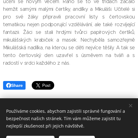
učení se novým věcem. Ráno se to ve třídách začalo
hemžit samými malými čertíky, andílky a Mikuláši. Učitelé si
pro své žáky připravili pracovní listy s čertovskou
tematikou nejen podporující vzdělávání, ale také rozvíjející
fantazii. Žáci se stali hrdými tvůrci papírových čertíků,
mikulášských krabiček a masek. Nechyběla samozřejmě
Mikulášská nadílka, na kterou se děti nejvíce těšily. A tak se
tento čertovský den uzavřel s úsměvem na tváři a s
radostí v srdci každého z nás.
Share
Používáme cookies, abychom zajistili správné fungování a
bezpečnost našich stránek. Tím vám můžeme zajistit tu
Základní škola, Jičín, Poděbradova 18
nejlepší zkušenost při jejich návštěvě.
2023©ZOo
Všechna práva vyhrazena.