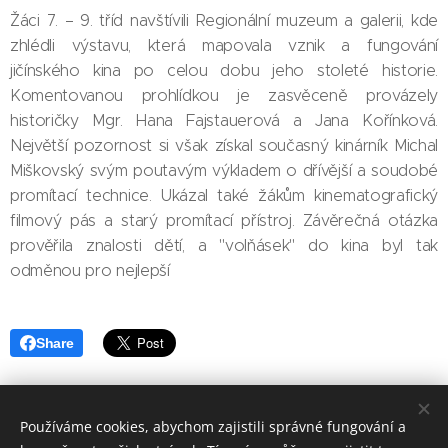
Žáci 7. – 9. tříd navštívili Regionální muzeum a galerii, kde
zhlédli výstavu, která mapovala vznik a fungování
jičínského kina po celou dobu jeho stoleté historie.
Komentovanou prohlídkou je zasvěceně provázely
historičky Mgr. Hana Fajstauerová a Jana Kořínková.
Největší pozornost si však získal současný kinárník Michal
Miškovský svým poutavým výkladem o dřívější a soudobé
promítací technice. Ukázal také žákům kinematografický
filmový pás a starý promítací přístroj. Závěrečná otázka
prověřila znalosti dětí, a "volňásek" do kina byl tak
odměnou pro nejlepší
Share
Používáme cookies, abychom zajistili správné fungování a