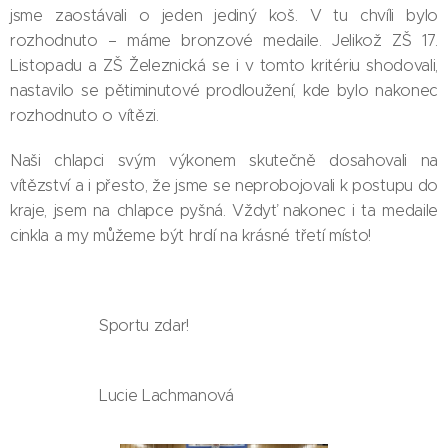
jsme zaostávali o jeden jediný koš. V tu chvíli bylo
rozhodnuto – máme bronzové medaile. Jelikož ZŠ 17.
Listopadu a ZŠ Železnická se i v tomto kritériu shodovali,
nastavilo se pětiminutové prodloužení, kde bylo nakonec
rozhodnuto o vítězi.
Naši chlapci svým výkonem skutečně dosahovali na
vítězství a i přesto, že jsme se neprobojovali k postupu do
kraje, jsem na chlapce pyšná. Vždyť nakonec i ta medaile
cinkla a my můžeme být hrdí na krásné třetí místo!
Sportu zdar!
Lucie Lachmanová