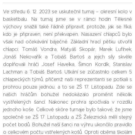
Ve středu 6. 12. 2023 se uskutečnil turnaj – okresní kolo v
basketbalu. Na turnaj jsme se v rámci hodin Tělesné
výchovy snažili také řádně připravit, protože, jak se říká,
kdo je připraven, není překvapen. Nasazení chlapců bylo
však nad očekávání báječné. Základní hrací pětku utvořili
chlapci: Tomáš Vondra, Matyáš Skopár, Marek Lufínek,
Jonáš Nekovařík a Tobiáš Bartoš a jejich síly skvěle
doplňovali hráči Josef Havelka, Šimon Kordík, Stanislav
Lachman a Tobiáš Bartoš. Utkání se zúčastnilo celkem 5
chlapeckých týmů, přičemž naši reprezentanti se potkali s
prohrou pouze jednou, a to se ZŠ 17. Listopadu. Zde se
našich hráčům bohužel nedokázalo proměnit několik
vystřelených šancí. Nakonec prohra spočívala v rozdílu
jednoho koše. Celkové skóre turnaje bylo takové, že jsme
společně se ZŠ 17. Listopadu a ZŠ Železnická měli stejný
počet bodů. Bohužel naší šanci na výhru ukončilo pravidlo
o celkovém počtu vstřelených košů. Oproti oběma školám