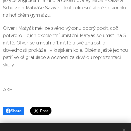
jazyce anglickém. 18. února čekalo dva výherce – Olivera
Schütze a Matyáše Salaye – kolo okresní, které se konalo
na hořickém gymnáziu.
Oliver i Matyáš měli ze svého výkonu dobrý pocit, což
potvrdilo i jejich excelentní umístění. Matyáš se umístil na 5.
místě. Oliver se umístil na 1. místě a své znalosti a
dovednosti prokáže i v krajském kole. Oběma ještě jednou
patří velká gratulace a ocenění za skvělou reprezentaci
školy!
AKF
Share