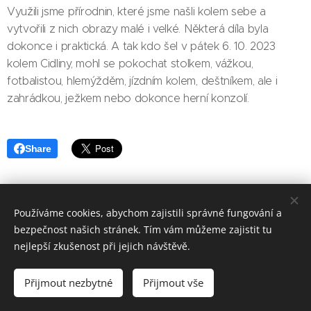
Využili jsme přírodnin, které jsme našli kolem sebe a
vytvořili z nich obrazy malé i velké. Některá díla byla
dokonce i praktická. A tak kdo šel v pátek 6. 10. 2023
kolem Cidliny, mohl se pokochat stolkem, vážkou,
fotbalistou, hlemýžděm, jízdním kolem, deštníkem, ale i
zahrádkou, ježkem nebo dokonce herní konzolí.
Share
Používáme cookies, abychom zajistili správné fungování a
bezpečnost našich stránek. Tím vám můžeme zajistit tu
Základní škola, Jičín, Poděbradova 18
nejlepší zkušenost při jejich návštěvě.
2023©ZOo
Všechna práva vyhrazena.
Přijmout nezbytné
Přijmout vše
Vytvořeno službou
Webnode
Cookies