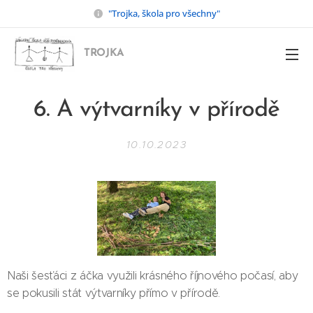
"Trojka, škola pro všechny"
TROJKA
6. A výtvarníky v přírodě
10.10.2023
Naši šesťáci z áčka využili krásného říjnového počasí, aby
se pokusili stát výtvarníky přímo v přírodě.