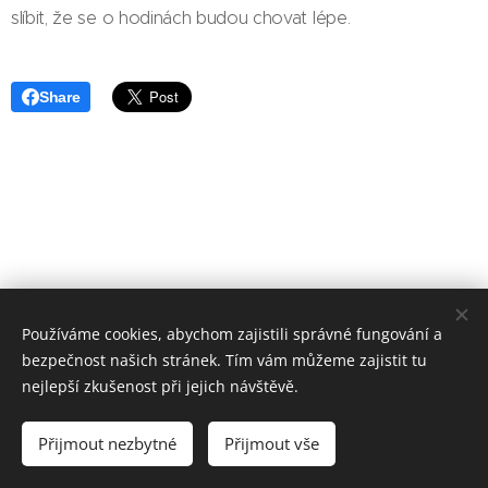
slíbit, že se o hodinách budou chovat lépe.
Share
Používáme cookies, abychom zajistili správné fungování a
bezpečnost našich stránek. Tím vám můžeme zajistit tu
Základní škola, Jičín, Poděbradova 18
nejlepší zkušenost při jejich návštěvě.
2023©ZOo
Všechna práva vyhrazena.
Přijmout nezbytné
Přijmout vše
Vytvořeno službou
Webnode
Cookies